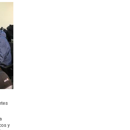
ntes
a
cos y