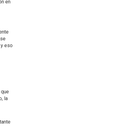
ón en
ente
 se
 y eso
 que
, la
tante