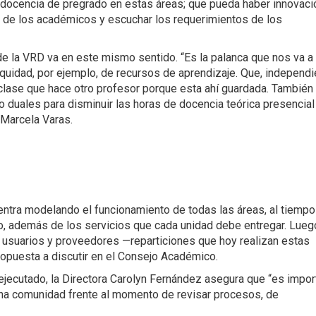
na docencia de pregrado en estas áreas; que pueda haber innovaci
ón de los académicos y escuchar los requerimientos de los
e la VRD va en este mismo sentido. “Es la palanca que nos va a
quidad, por ejemplo, de recursos de aprendizaje. Que, independi
 clase que hace otro profesor porque esta ahí guardada. También
o duales para disminuir las horas de docencia teórica presencial
 Marcela Varas.
ntra modelando el funcionamiento de todas las áreas, al tiempo
jo, además de los servicios que cada unidad debe entregar. Luego
n usuarios y proveedores —reparticiones que hoy realizan estas
propuesta a discutir en el Consejo Académico.
ejecutado, la Directora Carolyn Fernández asegura que “es impor
una comunidad frente al momento de revisar procesos, de