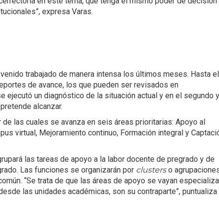
Vicerrectoría en este tema, que tenga el mismo poder de decisión
itucionales”, expresa Varas.
a venido trabajado de manera intensa los últimos meses. Hasta el
reportes de avance, los que pueden ser revisados en
se ejecutó un diagnóstico de la situación actual y en el segundo 
 pretende alcanzar.
r de las cuales se avanza en seis áreas prioritarias: Apoyo al
mpus virtual, Mejoramiento continuo, Formación integral y Captaci
grupará las tareas de apoyo a la labor docente de pregrado y de
grado. Las funciones se organizarán por
clusters
o agrupacione
común. “Se trata de que las áreas de apoyo se vayan especializ
desde las unidades académicas, son su contraparte”, puntualiza