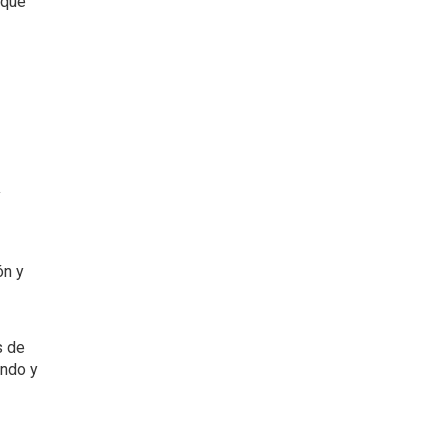
 que
y
ón y
s de
ando y