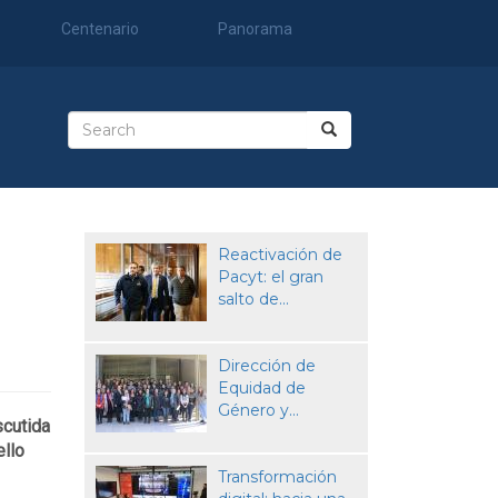
Centenario
Panorama
Search
form
Search
Reactivación de
Pacyt: el gran
salto de...
Dirección de
Equidad de
Género y...
scutida
ello
Transformación