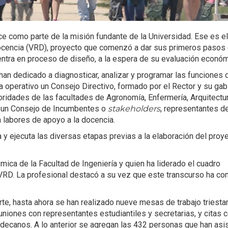
ce como parte de la misión fundante de la Universidad. Ese es el
 Docencia (VRD), proyecto que comenzó a dar sus primeros pasos 
tra en proceso de diseño, a la espera de su evaluación económ
han dedicado a diagnosticar, analizar y programar las funciones 
ra operativo un Consejo Directivo, formado por el Rector y su gab
oridades de las facultades de Agronomía, Enfermería, Arquitectu
y un Consejo de Incumbentes o
stakeholders
, representantes d
n labores de apoyo a la docencia.
 y ejecuta las diversas etapas previas a la elaboración del proy
ica de la Facultad de Ingeniería y quien ha liderado el cuadro
VRD. La profesional destacó a su vez que este transcurso ha co
rte, hasta ahora se han realizado nueve mesas de trabajo triesta
niones con representantes estudiantiles y secretarias, y citas 
edecanos. A lo anterior se agregan las 432 personas que han asis