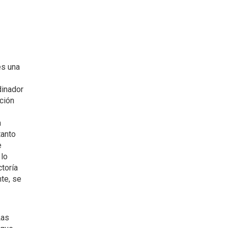
es una
dinador
cción
a
tanto
e
lo
ctoría
nte, se
Las