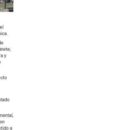
el
ica.
de
inete;
ra y
e
ecto
ntado
mental,
con
tido a