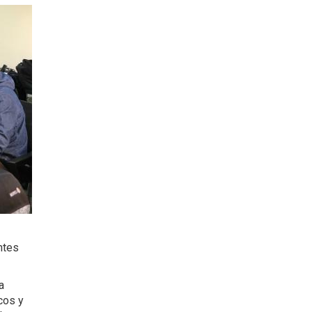
ntes
a
cos y