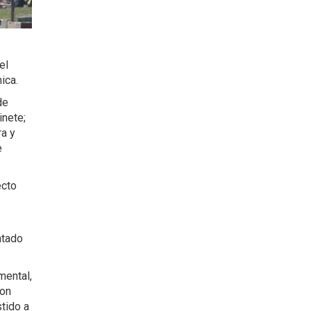
el
ica.
de
inete;
ra y
e
ecto
ntado
mental,
con
tido a