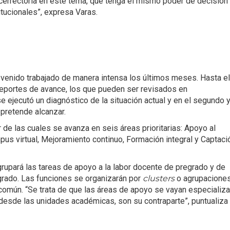
Vicerrectoría en este tema, que tenga el mismo poder de decisión
itucionales”, expresa Varas.
a venido trabajado de manera intensa los últimos meses. Hasta el
reportes de avance, los que pueden ser revisados en
se ejecutó un diagnóstico de la situación actual y en el segundo 
 pretende alcanzar.
r de las cuales se avanza en seis áreas prioritarias: Apoyo al
mpus virtual, Mejoramiento continuo, Formación integral y Captaci
grupará las tareas de apoyo a la labor docente de pregrado y de
grado. Las funciones se organizarán por
clusters
o agrupacione
común. “Se trata de que las áreas de apoyo se vayan especializ
desde las unidades académicas, son su contraparte”, puntualiza