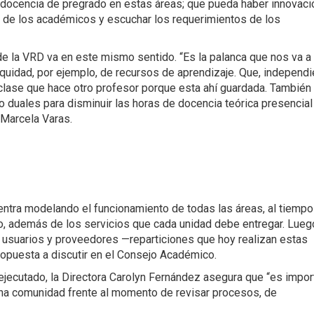
na docencia de pregrado en estas áreas; que pueda haber innovaci
ón de los académicos y escuchar los requerimientos de los
e la VRD va en este mismo sentido. “Es la palanca que nos va a
quidad, por ejemplo, de recursos de aprendizaje. Que, independi
 clase que hace otro profesor porque esta ahí guardada. También
o duales para disminuir las horas de docencia teórica presencial
 Marcela Varas.
ntra modelando el funcionamiento de todas las áreas, al tiempo
jo, además de los servicios que cada unidad debe entregar. Luego
n usuarios y proveedores —reparticiones que hoy realizan estas
propuesta a discutir en el Consejo Académico.
ejecutado, la Directora Carolyn Fernández asegura que “es impor
una comunidad frente al momento de revisar procesos, de