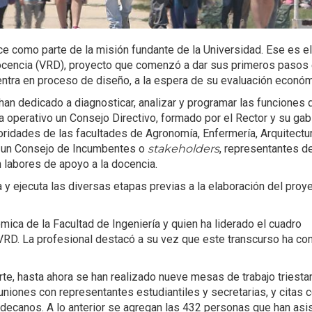
ce como parte de la misión fundante de la Universidad. Ese es el
 Docencia (VRD), proyecto que comenzó a dar sus primeros pasos 
tra en proceso de diseño, a la espera de su evaluación económ
han dedicado a diagnosticar, analizar y programar las funciones 
ra operativo un Consejo Directivo, formado por el Rector y su gab
oridades de las facultades de Agronomía, Enfermería, Arquitectu
y un Consejo de Incumbentes o
stakeholders
, representantes d
n labores de apoyo a la docencia.
 y ejecuta las diversas etapas previas a la elaboración del proy
ica de la Facultad de Ingeniería y quien ha liderado el cuadro
VRD. La profesional destacó a su vez que este transcurso ha co
rte, hasta ahora se han realizado nueve mesas de trabajo triesta
niones con representantes estudiantiles y secretarias, y citas 
edecanos. A lo anterior se agregan las 432 personas que han asis