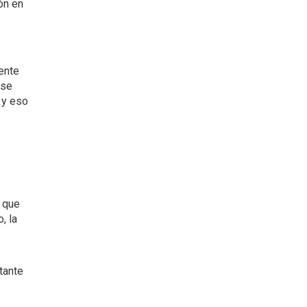
ón en
ente
 se
 y eso
 que
, la
tante