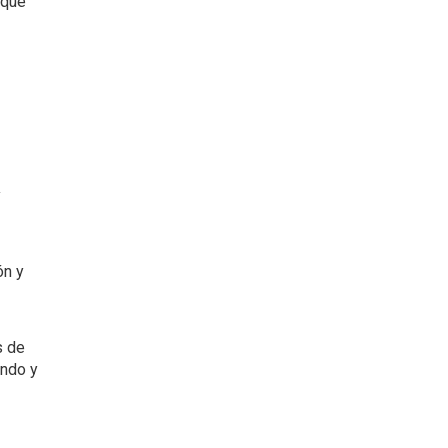
 que
y
ón y
s de
ando y