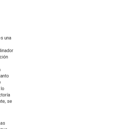
es una
dinador
cción
a
tanto
e
lo
ctoría
nte, se
Las