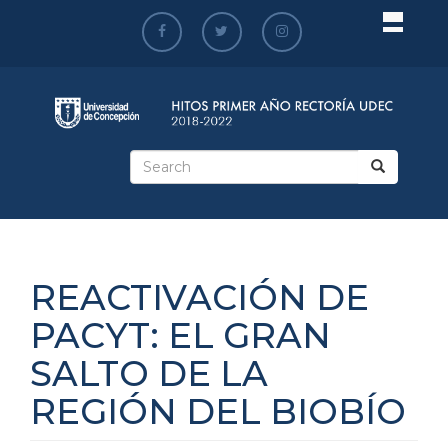
Skip
to
main
content
Search
form
Search
REACTIVACIÓN DE
PACYT: EL GRAN
SALTO DE LA
REGIÓN DEL BIOBÍO