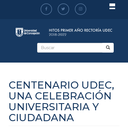
Pasar
al
contenido
principal
Formulario
de
Buscar
búsqueda
CENTENARIO UDEC,
UNA CELEBRACIÓN
UNIVERSITARIA Y
CIUDADANA